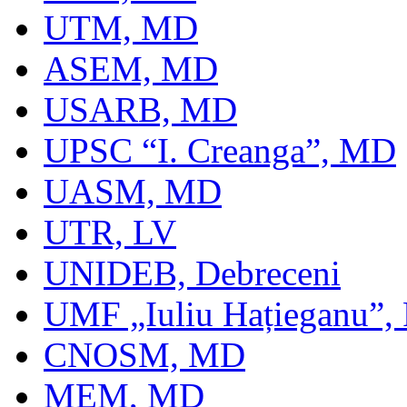
UTM, MD
ASEM, MD
USARB, MD
UPSC “I. Creanga”, MD
UASM, MD
UTR, LV
UNIDEB, Debreceni
UMF „Iuliu Hațieganu”,
CNOSM, MD
MEM, MD