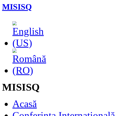
MISISQ
MISISQ
Acasă
Conferința Internaționa