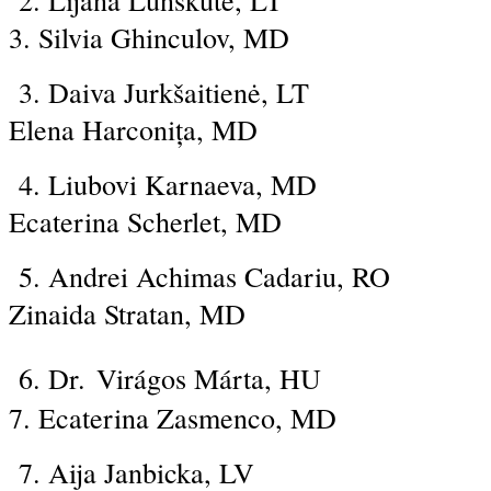
2. Lijana 
3. Silvia Ghinculov, MD
3. Daiva
Jurkšaitienė
, 
Elena Harconița, MD
4. Liubovi 
Ecaterina Scherlet, MD
5. Andrei Achim
Zinaida Stratan, MD
6. Dr.
Virágos Márta
,
7. Ecaterina Zasmenco, MD
7. Aija Janbicka, LV