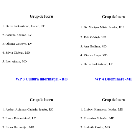
Grup de lucru
Grup de lucru
1. Daiva Jurkšaitienė
, leader, LT
1. Dr.
Virágos Márta
, leader, HU
2. Sarmīte Krauze, LV
2.
Edit Görögh
, HU
3. Oksana Zaiceva, LV
3. Ana Gudima, MD
4. Silvia Ciubrei, MD
4. Viorica Lupu, MD
5. Igor Afatin, MD
5. Daiva
Jurkšaitienė
, LT
WP 3 Cultura informației - RO
WP 4 Diseminare -M
Grup de lucru
Grup de lucru
1. Andrei Achimas Cadariu, leader, RO
1. Liubovi Karnaeva, leader, MD
2. Laura
Petrauskienė
, LT
2. Ecaterina Scherlet, MD
3.
Elena H
arconița , MD
3. Ludmila Costin, MD