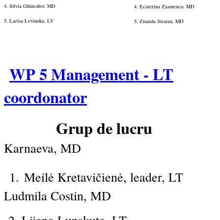
4. Silvia Ghinculov, MD
4. Ecaterina Zasmenco, MD
5. Larisa Levinoka, LV
5. Zinaida Stratan, MD
WP 5 Management - LT
coordonator
Grup d
Karnaeva, MD
1.
Meilė Kretavičienė
, le
Ludmila Costin, MD