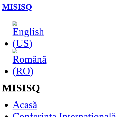
MISISQ
MISISQ
Acasă
Conferința Internaționa