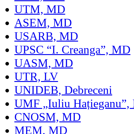
UTM, MD
ASEM, MD
USARB, MD
UPSC “I. Creanga”, MD
UASM, MD
UTR, LV
UNIDEB, Debreceni
UMF „Iuliu Hațieganu”,
CNOSM, MD
MEM, MD