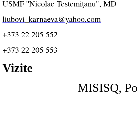
USMF ''Nicolae Testemițanu", MD
liubovi_karnaeva@yahoo.com
+373 22 205 552
+373 22 205 553
Vizite
MISISQ, Po
Designed by
cisco dumps