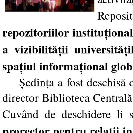
Reposi
repozitoriilor instituțion
a vizibilității universit
spațiul informațional glob
Ședința a fost deschisă d
director Biblioteca Centrală
Cuvând de deschidere li s
prorector pentru relaţii i