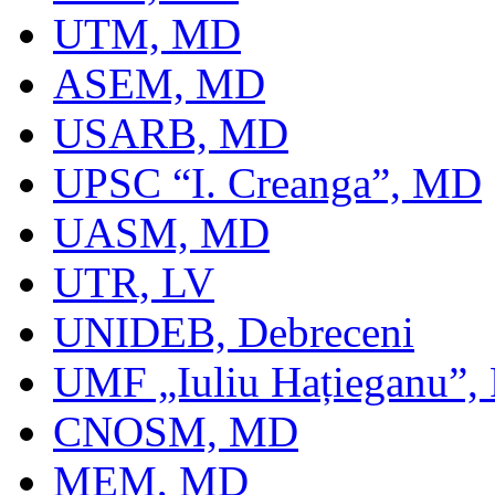
UTM, MD
ASEM, MD
USARB, MD
UPSC “I. Creanga”, MD
UASM, MD
UTR, LV
UNIDEB, Debreceni
UMF „Iuliu Hațieganu”,
CNOSM, MD
MEM, MD