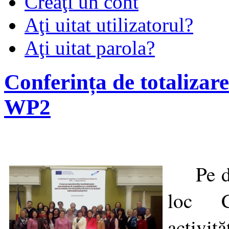
Creaţi un cont
Aţi uitat utilizatorul?
Aţi uitat parola?
Conferința de totalizare
WP2
Pe 
loc C
activi