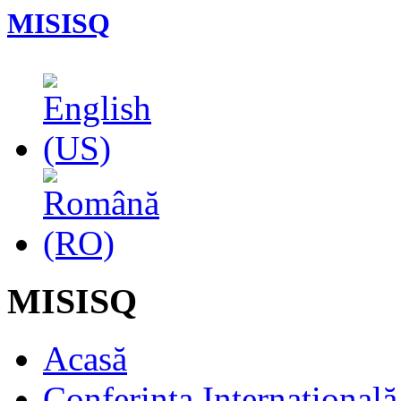
MISISQ
MISISQ
Acasă
Conferința Internaționa