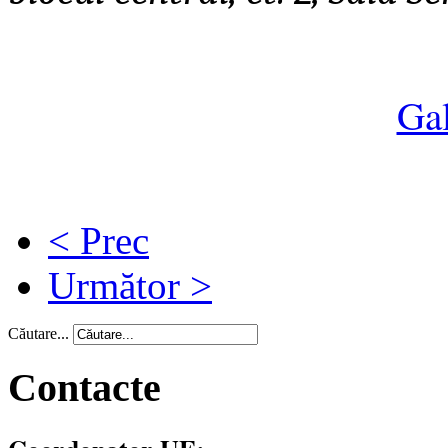
Gal
< Prec
Următor >
Căutare...
Contacte