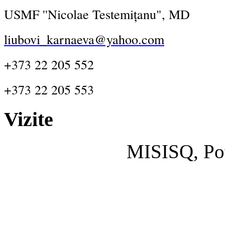
USMF ''Nicolae Testemițanu", MD
liubovi_karnaeva@yahoo.com
+373 22 205 552
+373 22 205 553
Vizite
MISISQ, Po
Designed by
cisco dumps