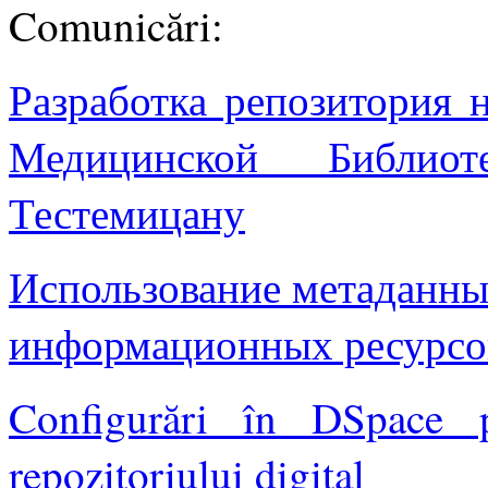
Comunicări:
Разработка репозитория 
Медицинской Библи
Тестемицану
Использование метаданны
информационных ресурсо
Configurări în DSpace pe
repozitoriului digital